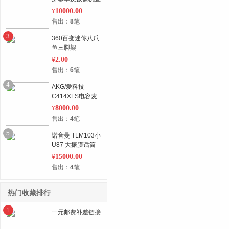
播提字器题词器
10000.00
¥
售出：
8
笔
3
360百变迷你八爪
鱼三脚架
2.00
¥
售出：
6
笔
4
AKG/爱科技
C414XLS电容麦
克风
8000.00
¥
售出：
4
笔
5
诺音曼 TLM103小
U87 大振膜话筒
15000.00
¥
售出：
4
笔
热门收藏排行
1
一元邮费补差链接