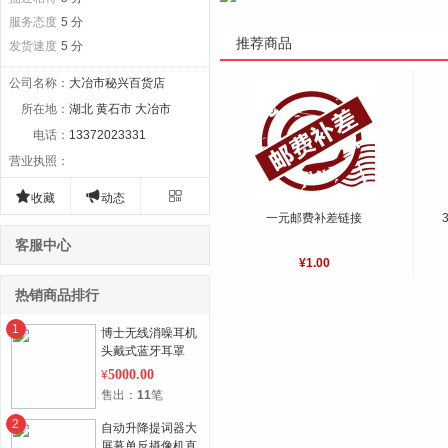
服务态度
5 分
推荐商品
发货速度
5 分
公司名称
：
大冶市秘兴百货店
所在地
：
湖北 黄石市 大冶市
电话
：
13372023331
营业执照
：



收藏
动态
一元邮费补差链接
客服中心
¥1.00
热销商品排行
1
博士无线消噪耳机
头戴式蓝牙耳罩
5000.00
¥
售出：
11
笔
2
自动升降提词器大
屏幕单反摄像机直