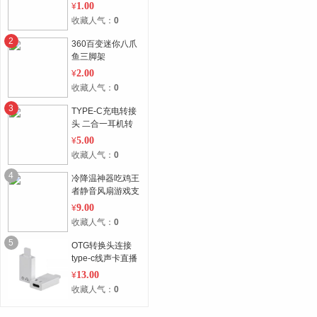
1.00
¥
收藏人气：
0
2
360百变迷你八爪
鱼三脚架
2.00
¥
收藏人气：
0
3
TYPE-C充电转接
头 二合一耳机转
接头
5.00
¥
收藏人气：
0
4
冷降温神器吃鸡王
者静音风扇游戏支
架
9.00
¥
收藏人气：
0
5
OTG转换头连接
type-c线声卡直播
充电
13.00
¥
收藏人气：
0