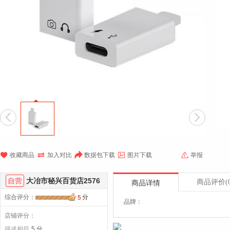







收藏商品
加入对比
数据包下载
图片下载
举报
自营
大冶市秘兴百货店2576
商品评价
(
商品详情
综合评分
：
分
5
品牌：
店铺评分：
描述相符
5 分