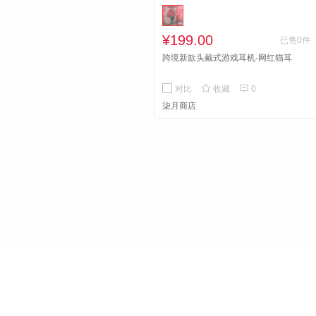
¥199.00
已售0件
跨境新款头戴式游戏耳机-网红猫耳


对比
收藏
0
柒月商店