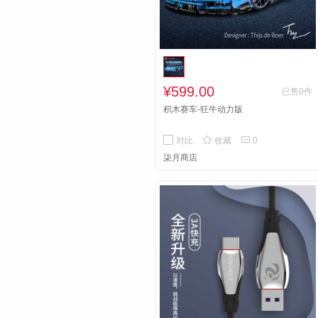
¥599.00
已售0件
积木赛车-狂牛动力版


对比
收藏
0
柒月商店