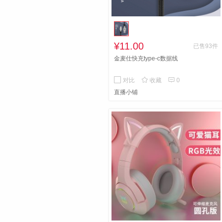
¥11.00
已售93件
金麦仕快充type-c数据线


对比
收藏
0
直播小铺