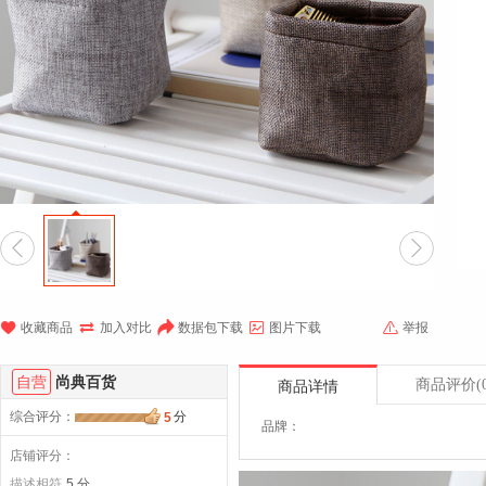







收藏商品
加入对比
数据包下载
图片下载
举报
自营
尚典百货
商品评价
(
商品详情
综合评分
：
分
5
品牌：
店铺评分：
描述相符
5 分