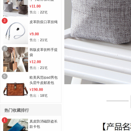
11.00
¥
售出：
22
笔
3
皮革防疫口罩挂绳
9.00
¥
售出：
21
笔
4
韩版皮革饮料手提
袋
12.00
¥
售出：
21
笔
5
欧美风范ipad男包
头层牛皮邮差包
190.00
¥
售出：
18
笔
热门收藏排行
1
真皮防消磁防盗长
款卡包