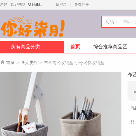
您好，欢迎来到
柒月商店
请登录
免费注册
商品
所有商品分类
首页
综合推荐商品区

首页
>
匠人皮件
>
布艺简约收纳盒 小号迷你收纳盒
布
商
配