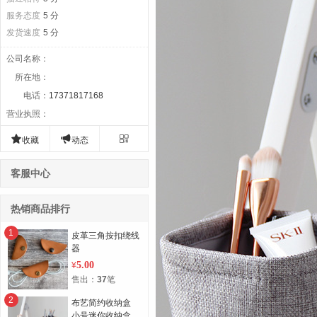
服务态度
5 分
发货速度
5 分
公司名称
：
所在地
：
电话
：
17371817168
营业执照
：



收藏
动态
客服中心
热销商品排行
1
皮革三角按扣绕线
器
5.00
¥
售出：
37
笔
2
布艺简约收纳盒
小号迷你收纳盒