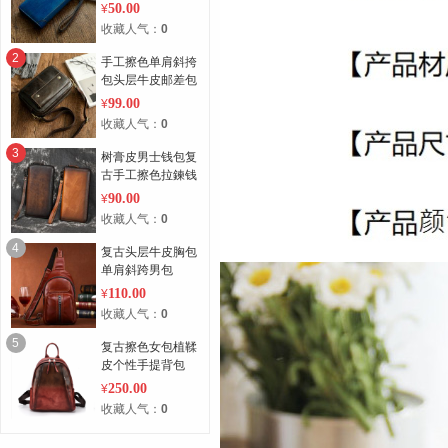
50.00
¥
收藏人气：
0
2
手工擦色单肩斜挎
包头层牛皮邮差包
99.00
¥
收藏人气：
0
3
树膏皮男士钱包复
古手工擦色拉鍊钱
包
90.00
¥
收藏人气：
0
4
复古头层牛皮胸包
单肩斜跨男包
110.00
¥
收藏人气：
0
5
复古擦色女包植鞣
皮个性手提背包
250.00
¥
收藏人气：
0