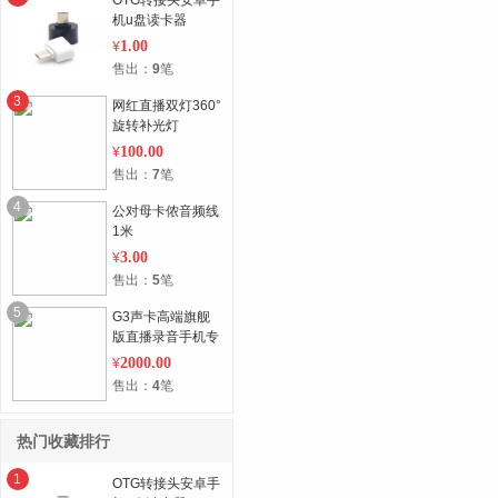
机u盘读卡器
1.00
¥
售出：
9
笔
3
网红直播双灯360°
旋转补光灯
100.00
¥
售出：
7
笔
4
公对母卡侬音频线
1米
3.00
¥
售出：
5
笔
5
G3声卡高端旗舰
版直播录音手机专
用
2000.00
¥
售出：
4
笔
热门收藏排行
1
OTG转接头安卓手