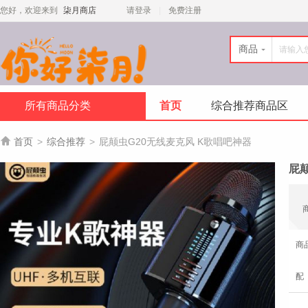
您好，欢迎来到
柒月商店
请登录
免费注册
商品
所有商品分类
首页
综合推荐商品区

首页
>
综合推荐
>
屁颠虫G20无线麦克风 K歌唱吧神器
屁
商
配