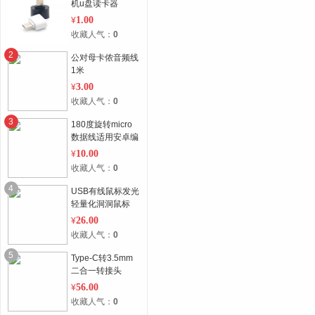
机u盘读卡器
1.00
¥
收藏人气：
0
2
公对母卡侬音频线
1米
3.00
¥
收藏人气：
0
3
180度旋转micro
数据线适用安卓编
织充电线
10.00
¥
收藏人气：
0
4
USB有线鼠标发光
轻量化洞洞鼠标
26.00
¥
收藏人气：
0
5
Type-C转3.5mm
二合一转接头
56.00
¥
收藏人气：
0