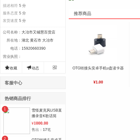
描述相符
5 分
服务态度
5 分
推荐商品
发货速度
5 分
公司名称
：
大冶市又铺慧百货店
所在地
：
湖北 黄石市 大冶市
电话
：
15920660390
营业执照
：



收藏
动态
OTG转接头安卓手机u盘读卡器
¥1.00
客服中心
热销商品排行
1
雪怪麦克风USB直
播录音K歌话筒
1000.00
¥
售出：
17
笔
2
OTG转接头安卓手