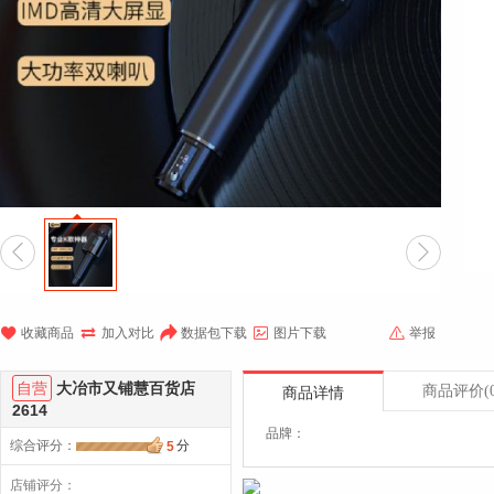







收藏商品
加入对比
数据包下载
图片下载
举报
自营
大冶市又铺慧百货店
商品评价
(
商品详情
2614
品牌：
综合评分
：
分
5
店铺评分：