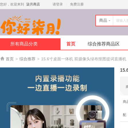
您好，欢迎来到
柒月商店
请登录
免费注册
商品
所有商品分类
首页
综合推荐商品区

首页
>
综合推荐
>
15.6寸桌面一体机 双摄像头绿布抠图提词直播机
1
商
配