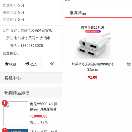
描述相符
5 分
服务态度
5 分
推荐商品
发货速度
5 分
公司名称
：
大冶市又铺慧百货店
所在地
：
湖北 黄石市 大冶市
电话
：
18896813025
营业执照
：



收藏
动态
苹果耳机转接头lightning转
秋叶
3.5mm
¥1.00
客服中心
热销商品排行
1
奥尼A5800-4K 摄
像头HDMI直播带
货视频会议12X光
10000.00
¥
学变焦
售出：
12
笔
2
15.6寸桌面一体机