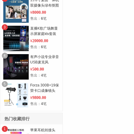
双摄像头绿布抠图
提词直播机
8000.00
¥
售出：
6
笔
3
直播K歌广场舞显
示屏家庭ktv套装
智能专业音响一体
20000.00
¥
机
售出：
6
笔
4
有声小说专业录音
USB麦克风
500.00
¥
售出：
4
笔
5
Forza 300B+19保
荣卡口成像镜头
+灯架
9800.00
¥
售出：
4
笔
热门收藏排行
1
苹果耳机转接头