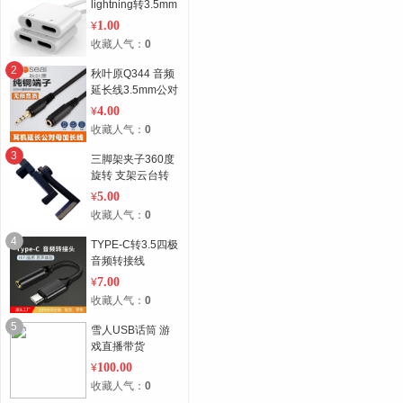
lightning转3.5mm
1.00
¥
收藏人气：
0
2
秋叶原Q344 音频
延长线3.5mm公对
母
4.00
¥
收藏人气：
0
3
三脚架夹子360度
旋转 支架云台转
接座
5.00
¥
收藏人气：
0
4
TYPE-C转3.5四极
音频转接线
7.00
¥
收藏人气：
0
5
雪人USB话筒 游
戏直播带货
100.00
¥
收藏人气：
0