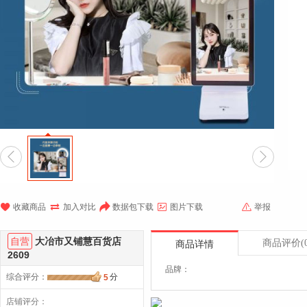







收藏商品
加入对比
数据包下载
图片下载
举报
自营
大冶市又铺慧百货店
商品评价
(
商品详情
2609
品牌：
综合评分
：
分
5
店铺评分：