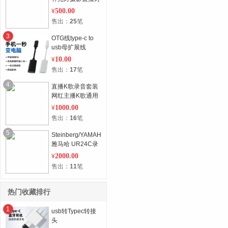
500.00
¥
售出：
25
笔
3
OTG线type-c to
usb母扩展线
10.00
¥
售出：
17
笔
4
直播K歌录音套装
网红主播K歌通用
电容麦克风
1000.00
¥
售出：
16
笔
5
Steinberg/YAMAHA
雅马哈 UR24C录
音编曲混音外置声
2000.00
¥
卡
售出：
11
笔
热门收藏排行
1
usb转Typec转接
头