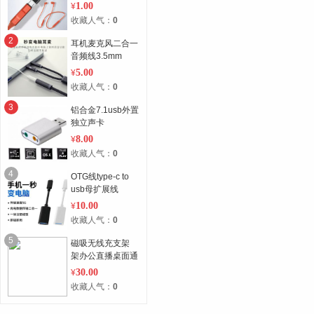
1.00
¥
收藏人气：
0
2
耳机麦克风二合一
音频线3.5mm
5.00
¥
收藏人气：
0
3
铝合金7.1usb外置
独立声卡
8.00
¥
收藏人气：
0
4
OTG线type-c to
usb母扩展线
10.00
¥
收藏人气：
0
5
磁吸无线充支架
架办公直播桌面通
用
30.00
¥
收藏人气：
0