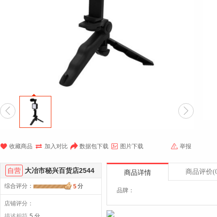







收藏商品
加入对比
数据包下载
图片下载
举报
自营
大冶市秘兴百货店2544
商品评价
(
商品详情
综合评分
：
分
5
品牌：
店铺评分：
描述相符
5 分