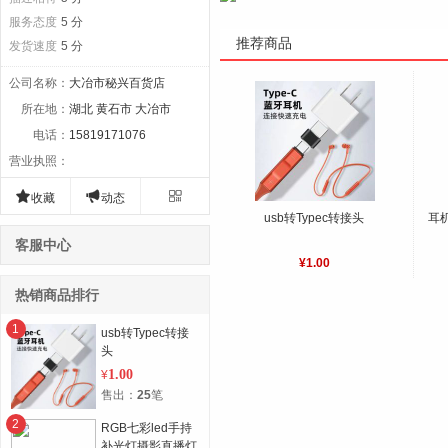
服务态度
5 分
推荐商品
发货速度
5 分
公司名称
：
大冶市秘兴百货店
所在地
：
湖北 黄石市 大冶市
电话
：
15819171076
营业执照
：



收藏
动态
usb转Typec转接头
耳
客服中心
¥1.00
热销商品排行
1
usb转Typec转接
头
1.00
¥
售出：
25
笔
2
RGB七彩led手持
补光灯摄影直播灯